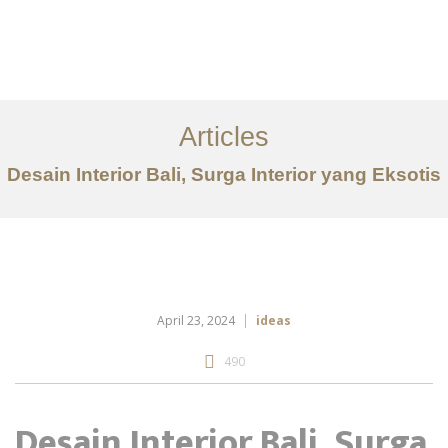
Portfolio
Tentang
Articles
Layanan
Desain Interior Bali, Surga Interior yang Eksotis
Articles
Kontak
EN
April 23, 2024
ideas
490
Desain Interior Bali, Surga